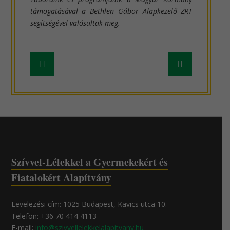
támogatásával a Bethlen Gábor Alapkezelő ZRT
segítségével valósultak meg.
Frissebb
Régebbi
hír
hír
Szívvel-Lélekkel a Gyermekekért és
Fiatalokért Alapítvány
Levelezési cím: 1025 Budapest, Kavics utca 10.
Telefon: +36 70 414 4113
E-mail:
info@szivvellelekkelalapitvany.hu