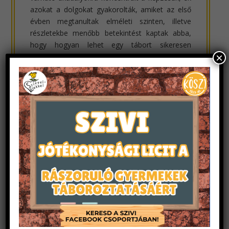
azokat a dolgokat gyakorolták, amiket az első
évben megtanultak elméleti szinten, illetve
részletekbe menőbb betekintést kaptak abba,
hogy hogyan lehet egy tábort sikeresen
×
megszervezni, kivitelezni. A gyakorlati feladatok
részeként fel kellett építeniük egy saját
programot, melyet pénteken meg is
valósítottak, valamint több programon is
hospitáltak, azaz megfigyelték a feladatokat, a
vezetők és a gyerekek közös munkáját, majd
erről értékelést készítettek, leírták saját
meglátásaikat és tanulságaikat.