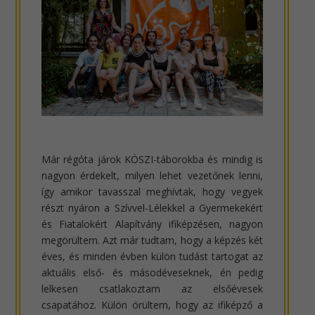
Már régóta járok KÖSZI-táborokba és mindig is
nagyon érdekelt, milyen lehet vezetőnek lenni,
így amikor tavasszal meghívtak, hogy vegyek
részt nyáron a Szívvel-Lélekkel a Gyermekekért
és Fiatalokért Alapítvány ifiképzésen, nagyon
megörültem. Azt már tudtam, hogy a képzés két
éves, és minden évben külön tudást tartogat az
aktuális első- és másodéveseknek, én pedig
lelkesen csatlakoztam az elsőévesek
csapatához. Külön örültem, hogy az ifiképző a