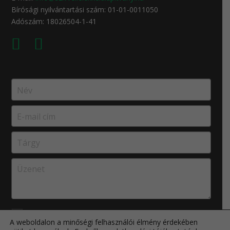
Bírósági nyilvántartási szám: 01-01-0011050
Adószám: 18026504-1-41
Elolvastam, és elfogadom az
Adatkezelési
A weboldalon a minőségi felhasználói élmény érdekében