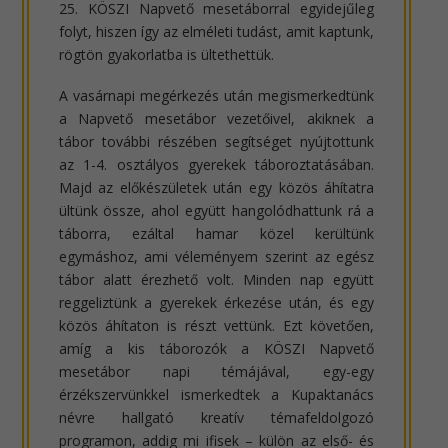
25. KÖSZI Napvető mesetáborral egyidejűleg
folyt, hiszen így az elméleti tudást, amit kaptunk,
rögtön gyakorlatba is ültethettük.
A vasárnapi megérkezés után megismerkedtünk
a Napvető mesetábor vezetőivel, akiknek a
tábor további részében segítséget nyújtottunk
az 1-4. osztályos gyerekek táboroztatásában.
Majd az előkészületek után egy közös áhítatra
ültünk össze, ahol együtt hangolódhattunk rá a
táborra, ezáltal hamar közel kerültünk
egymáshoz, ami véleményem szerint az egész
tábor alatt érezhető volt. Minden nap együtt
reggeliztünk a gyerekek érkezése után, és egy
közös áhítaton is részt vettünk. Ezt követően,
amíg a kis táborozók a KÖSZI Napvető
mesetábor napi témájával, egy-egy
érzékszervünkkel ismerkedtek a Kupaktanács
névre hallgató kreatív témafeldolgozó
programon, addig mi ifisek – külön az első- és