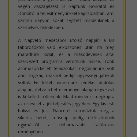
végén visszajelzést is kaptunk Borkától és
Dorkától a teljesítményünkkel kapcsolatban, ami
szintén nagyon sokat segített mindenkinek a
személyes fejlődésben.
A Napvető mesetábor utolsó napján a kis
táborozóktól való elköszönés után mi még
maradtunk kicsit, és a másodévesek által
szervezett programra verődtünk össze. Több
állomáson kellett feladatokat megoldanunk, volt
ahol logikai, máshol pedig ügyességi játékok
voltak. Fel kellett ismernünk zenéket dúdolás
alapján, illetve a hét eseményei alapján egy kvízt
is ki kellett töltenünk. Majd mindenki megkapta
az oklevelét a jól teljesítés jegyében. Egy kis esti
bulival és Just Dance-el koronáztuk meg a
sikeres hetet, másnap pedig elköszöntünk
egymástól a mihamarabbi találkozás
reményében.