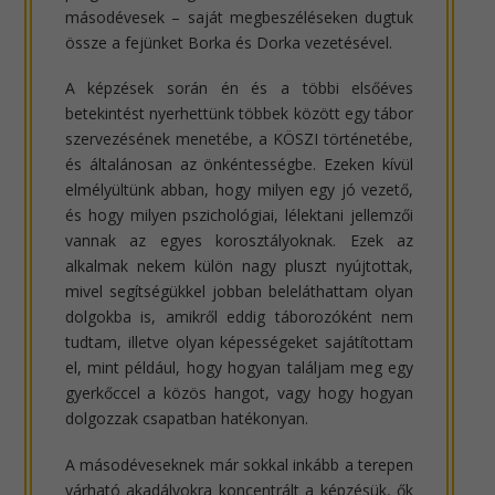
másodévesek – saját megbeszéléseken dugtuk
össze a fejünket Borka és Dorka vezetésével.
A képzések során én és a többi elsőéves
betekintést nyerhettünk többek között egy tábor
szervezésének menetébe, a KÖSZI történetébe,
és általánosan az önkéntességbe. Ezeken kívül
elmélyültünk abban, hogy milyen egy jó vezető,
és hogy milyen pszichológiai, lélektani jellemzői
vannak az egyes korosztályoknak. Ezek az
alkalmak nekem külön nagy pluszt nyújtottak,
mivel segítségükkel jobban beleláthattam olyan
dolgokba is, amikről eddig táborozóként nem
tudtam, illetve olyan képességeket sajátítottam
el, mint például, hogy hogyan találjam meg egy
gyerkőccel a közös hangot, vagy hogy hogyan
dolgozzak csapatban hatékonyan.
A másodéveseknek már sokkal inkább a terepen
várható akadályokra koncentrált a képzésük, ők