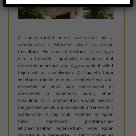
A tanulás mellett persze szakítottunk időt a
szórakozásra is. Esténként együtt játszottunk,
táncoltunk, EB meccset néztünk, illetve egyik
este a trénerek csapatépítő szabadulószobát
rendeztek be nekünk, ahol egy csapatként kellett
túljutnunk az akadályokon. A Napvető tábor
vezetőinek minden este volt megbeszélése, ahol
értékelték az adott napi eseményeket és
átbeszélték a következő napot, ehhez
hasonlóan mi is megtartottuk a saját ifiképzős
megbeszélésünket, ahova később a trénereink is
csatlakoztak. A nap többi részében az éppen
folyó mesetábor programjainak
lebonyolításában segédkeztünk, vagy éppen
játszottunk a gyerekekkel. A tábor közben és