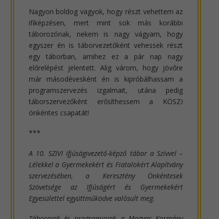
Nagyon boldog vagyok, hogy részt vehettem az
ifiképzésen, mert mint sok más korábbi
táborozónak, nekem is nagy vágyam, hogy
egyszer én is táborvezetőként vehessek részt
egy táborban, amihez ez a pár nap nagy
előrelépést jelentett. Alig várom, hogy jövőre
már másodévesként én is kipróbálhassam a
programszervezés izgalmait, utána pedig
táborszervezőként erősíthessem a KÖSZI
önkéntes csapatát!
***
A 10. SZIVI Ifjúságivezető-képző tábor a Szívvel –
Lélekkel a Gyermekekért és Fiatalokért Alapítvány
szervezésében, a Keresztény Önkéntesek
Szövetsége az Ifjúságért és Gyermekekért
Egyesülettel együttműködve valósult meg.
Táboraink és programjaink a Magyar Kormány