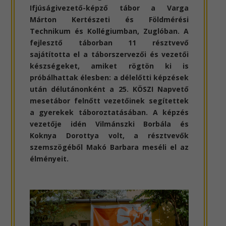
Ifjúságivezető-képző tábor a Varga
Márton Kertészeti és Földmérési
Technikum és Kollégiumban, Zuglóban. A
fejlesztő táborban 11 résztvevő
sajátította el a táborszervezői és vezetői
készségeket, amiket rögtön ki is
próbálhattak élesben: a délelőtti képzések
után délutánonként a 25. KÖSZI Napvető
mesetábor felnőtt vezetőinek segítettek
a gyerekek táboroztatásában. A képzés
vezetője idén Vilmánszki Borbála és
Koknya Dorottya volt, a résztvevők
szemszögéből Makó Barbara meséli el az
élményeit.