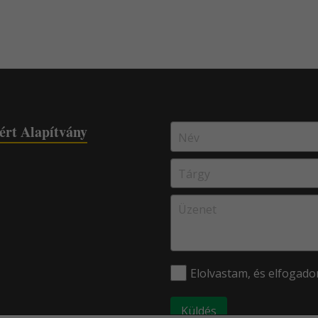
ért Alapítvány
Elolvastam, és elfogad