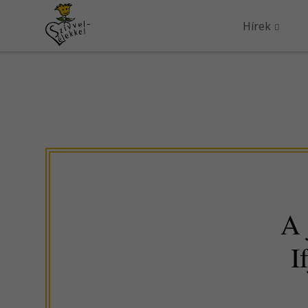
Hírek
A 
I