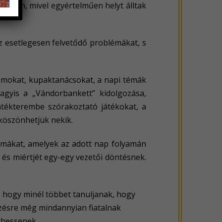
áborban, mivel egyértelműen helyt álltak
z esetlegesen felvetődő problémákat, s
amokat, kupaktanácsokat, a napi témák
 vagyis a „Vándorbankett” kidolgozása,
játékterembe szórakoztató játékokat, a
 köszönhetjük nekik.
témákat, amelyek az adott nap folyamán
 és miértjét egy-egy vezetői döntésnek.
a, hogy minél többet tanuljanak, hogy
ézésre még mindannyian fiatalnak
thessenek.