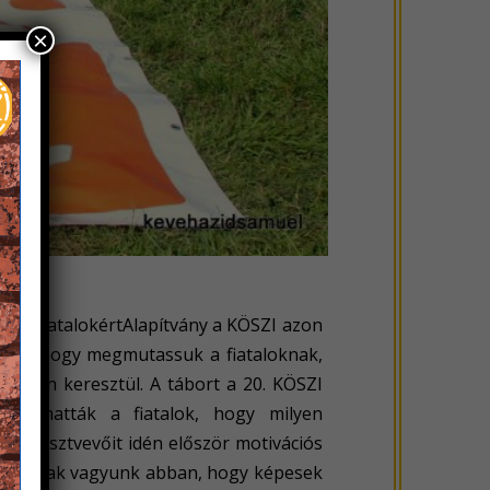
×
t és FiatalokértAlapítvány a KÖSZI azon
ja az, hogy megmutassuk a fiataloknak,
 héten keresztül. A tábort a 20. KÖSZI
róbálhatták a fiatalok, hogy milyen
bor résztvevőit idén először motivációs
k: biztosak vagyunk abban, hogy képesek