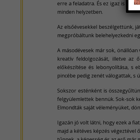
erre a feladatra. És ez igaz is vol
minden helyzetben.
Az elsőévesekkel beszélgettünk, j
megpróbáltunk belehelyezkedni eg
A másodévesek már sok, önállóan v
kreatív feldolgozását, illetve az
előkészítése és lebonyolítása, s 
pincébe pedig zenét válogattak, s 
Sokszor esténként is összegyűltün
felgyülemlettek bennük. Sok-sok ké
Elmondták saját véleményüket, dönt
Igazán jó volt látni, hogy ezek a f
majd a kétéves képzés végeztével ő
tűnnek, a képesség és az erő már 