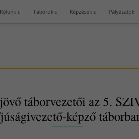
Rólunk
Táborok
Képzések
Pályázatok
jövő táborvezetői az 5. SZI
fjúságivezető-képző táborba