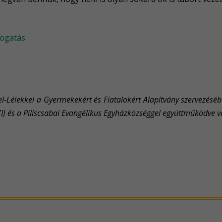
vvel-Lélekkel a Gyermekekért és Fiatalokért Alapítvány szervezés
ZI) és a Piliscsabai Evangélikus Egyházközséggel együttműködve v