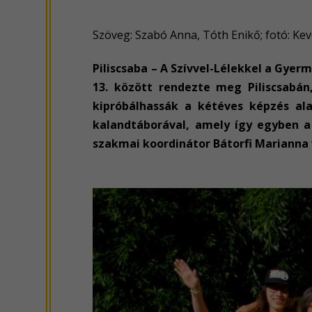
Szöveg: Szabó Anna, Tóth Enikő; fotó: Ke
Piliscsaba – A Szívvel-Lélekkel a Gyer
13. között rendezte meg Piliscsabá
kipróbálhassák a kétéves képzés al
kalandtáborával, amely így egyben a
szakmai koordinátor Bátorfi Marianna 