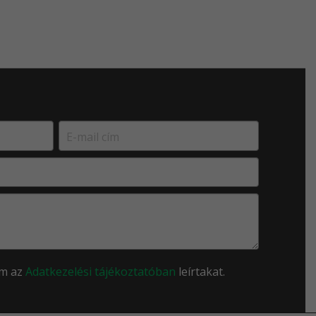
om az
Adatkezelési tájékoztatóban
leírtakat.