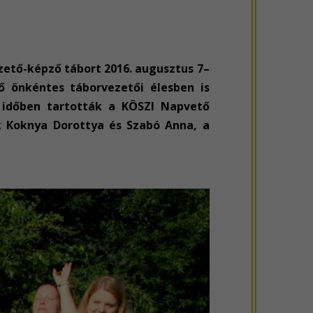
ezető-képző tábort 2016. augusztus 7–
ő önkéntes táborvezetői élesben is
 időben tartották a KÖSZI Napvető
ők Koknya Dorottya és Szabó Anna, a