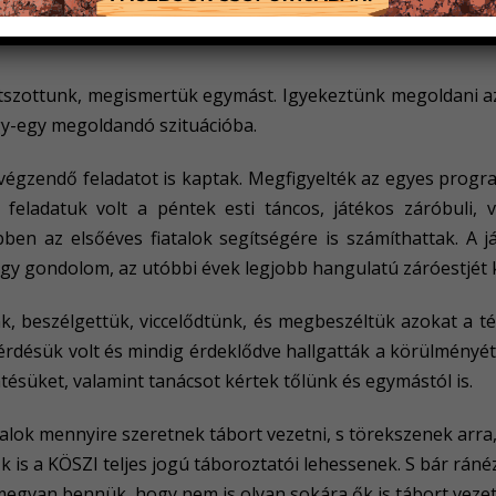
t. Nagyon büszkék vagyunk a fiatalokra, akik részt vettek a t
átszottunk, megismertük egymást. Igyekeztünk megoldani a
y-egy megoldandó szituációba.
égzendő feladatot is kaptak. Megfigyelték az egyes progr
 ő feladatuk volt a péntek esti táncos, játékos záróbuli,
ebben az elsőéves fiatalok segítségére is számíthattak. A 
úgy gondolom, az utóbbi évek legjobb hangulatú záróestjét
k, beszélgettük, viccelődtünk, és megbeszéltük azokat a 
rdésük volt és mindig érdeklődve hallgatták a körülményét
ésüket, valamint tanácsot kértek tőlünk és egymástól is.
iatalok mennyire szeretnek tábort vezetni, s törekszenek arr
k is a KÖSZI teljes jogú táboroztatói lehessenek. S bár rán
megvan bennük, hogy nem is olyan sokára ők is tábort veze