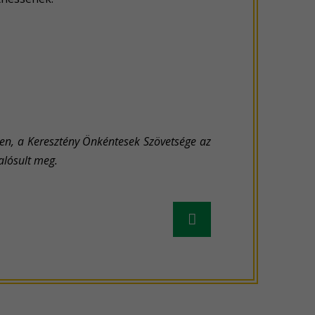
ében, a Keresztény Önkéntesek Szövetsége az
alósult meg.
Régebbi
hír