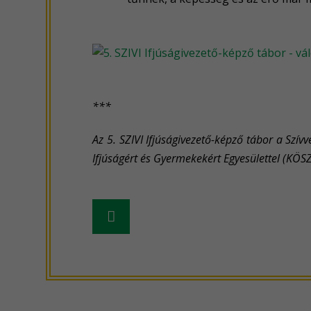
***
Az 5. SZIVI Ifjúságivezető-képző tábor a Szí
Ifjúságért és Gyermekekért Egyesülettel (KÖS
Frissebb
hír