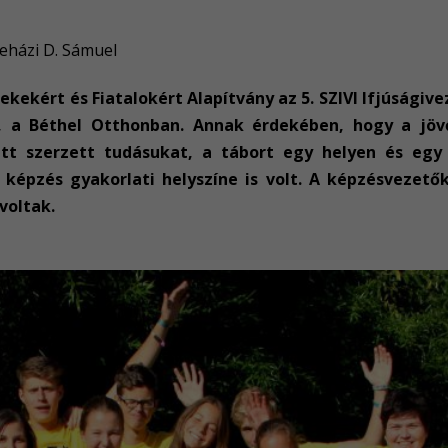
veházi D. Sámuel
mekekért és Fiatalokért Alapítvány az 5. SZIVI Ifjúságiv
n, a Béthel Otthonban. Annak érdekében, hogy a jöv
att szerzett tudásukat, a tábort egy helyen és egy
 képzés gyakorlati helyszíne is volt. A képzésvezet
voltak.