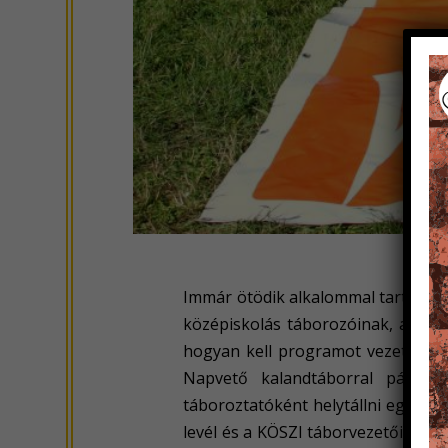
Immár ötödik alkalommal tartott If
középiskolás táborozóinak, akik k
hogyan kell programot vezetni, a 
Napvető kalandtáborral párhuza
táboroztatóként helytállni egy gye
levél és a KÖSZI táborvezetőinek a