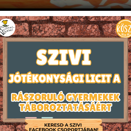
júságivezető-képző tábort a Szívvel-Lélekkel a Gyermekekér
ésőbb táborvezetővé kívánnak válni. A képzés legfőbb cél
gyerekek felé fordulni és vezetőként egymást segíteni egy
mosan tartottuk, mivel így itt a gyakorlatban is kip
rekekből álló közösségben. A SZIVI Ifjúságivezető-képző tá
jánlása alapján választottuk ki, így ők maguk is érezhetté